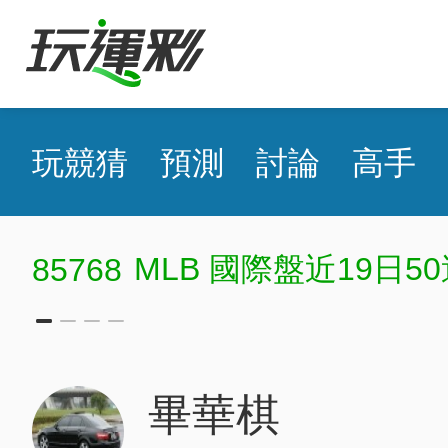
玩競猜
預測
討論
高手
MLB 國際盤近19日50過39
8
畢華棋