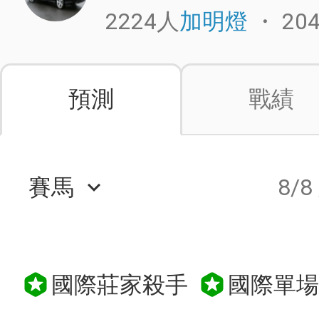
2224人
・
20
加明燈
預測
戰績
賽馬
8/8
keyboard_arrow_down
國際莊家殺手
國際單場