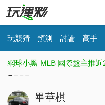
玩競猜
預測
討論
高手
B 國際盤主推近20日過17
畢華棋