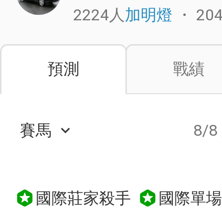
2224人
・
20
加明燈
預測
戰績
賽馬
8/8
keyboard_arrow_down
國際莊家殺手
國際單場