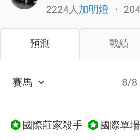
2224人
・
20
加明燈
預測
戰績
賽馬
8/8
keyboard_arrow_down
國際莊家殺手
國際單場