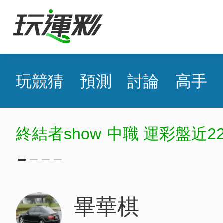
玩競猜
預測
討論
高手
show
中職 運彩盤近22日41過
畢華棋