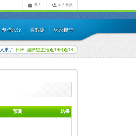


登入
加入會員
即時比分
看數據
玩家搜尋
覺又來了
日棒
國際盤主推近19日過18
預測
結果