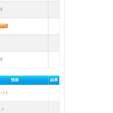
讓
讓
預測
結果
+1.5
.5