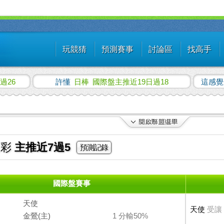
玩競猜
預測賽事
討論區
找高手
過26
許懂
日棒
國際盤主推近19日過18
這感
運彩
主推近7過5
預測記錄
國際盤賽事
天使
天使
受讓
金鶯(主)
1 分輸50%