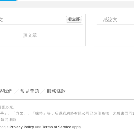
看全部
文
感謝文
無文章
絡我們
常見問題
服務條款
侵害必究。
殺手」、「彩幣」、「噱幣」等，玩運彩網路有限公司已註冊商標，未獲書面同
陳鎮宏律師
Google
Privacy Policy
and
Terms of Service
apply.