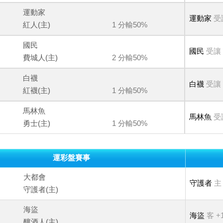
運動家
運動家
受
紅人(主)
1 分輸50%
國民
國民
受讓
費城人(主)
2 分輸50%
白襪
白襪
受讓
紅襪(主)
1 分輸50%
馬林魚
馬林魚
受
勇士(主)
1 分輸50%
運彩盤賽事
大都會
守護者
主 
守護者(主)
海盜
海盜
客 +1
釀酒人(主)