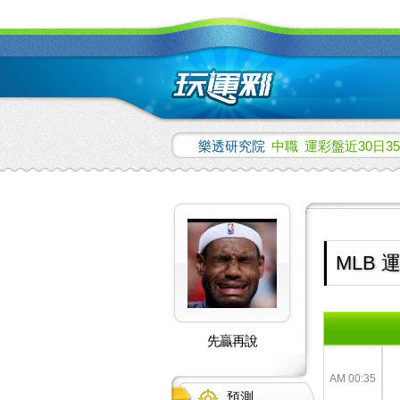
樂透研究院
中職
運彩盤近30日35
MLB 
先贏再說
AM 00:35
預測