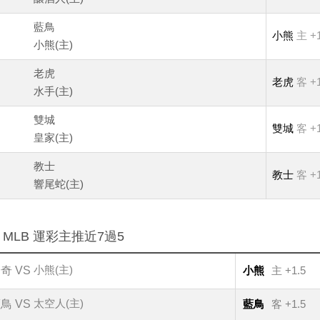
藍鳥
小熊
主 +1
小熊(主)
老虎
老虎
客 +1
水手(主)
雙城
雙城
客 +1
皇家(主)
教士
教士
客 +1
響尾蛇(主)
：
MLB 運彩主推近7過5
小熊(主)
奇 VS
小熊
主 +1.5
太空人(主)
鳥 VS
藍鳥
客 +1.5