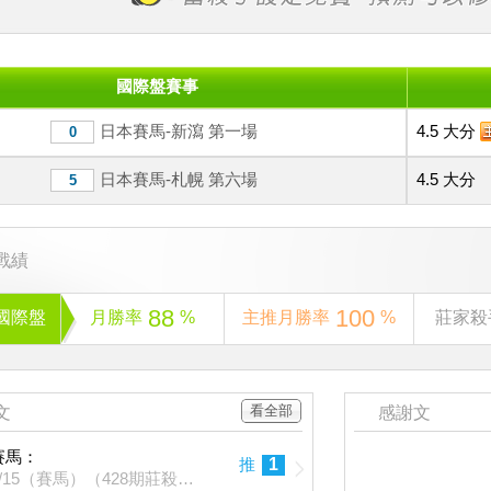
國際盤賽事
日本賽馬-新瀉 第一場
4.5 大分
0
日本賽馬-札幌 第六場
4.5 大分
5
戰績
88
100
國際盤
月勝率
%
主推月勝率
%
莊家殺
看全部
文
感謝文
賽馬：
推
1
4/15（賽馬）（428期莊殺）最後一哩路