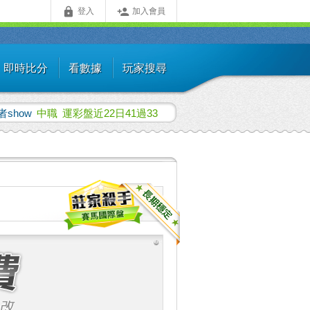


登入
加入會員
即時比分
看數據
玩家搜尋
者show
中職
運彩盤近22日41過33