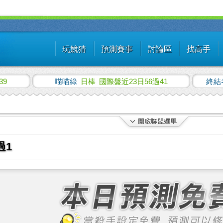
玩競猜
預測賽事
討論區
找高手
39
喵喵綠
日棒
國際盤近23日56過41
終結
過1