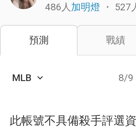
486人
・
527
加明燈
預測
戰績
MLB
8/9
keyboard_arrow_down
此帳號不具備殺手評選