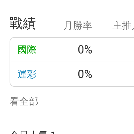
戰績
月勝率
主推
0%
國際
0%
運彩
看全部