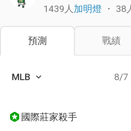
1439人
・
38
加明燈
預測
戰績
MLB
8/7
keyboard_arrow_down
國際莊家殺手