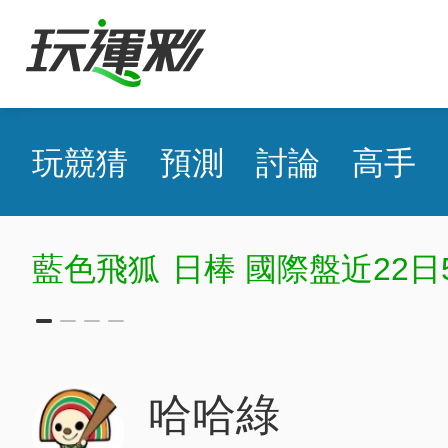
玩競猜
預測
討論
高手
藍色飛狐
日棒 國際盤近22日5
哈哈綠