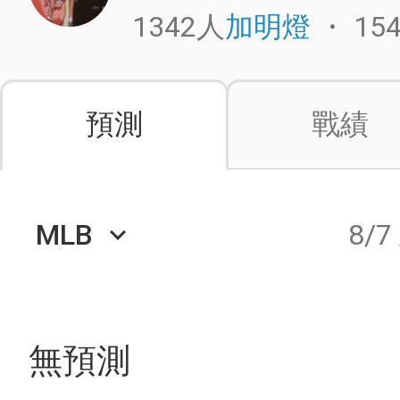
1342人
・
15
加明燈
預測
戰績
MLB
8/7
keyboard_arrow_down
無預測