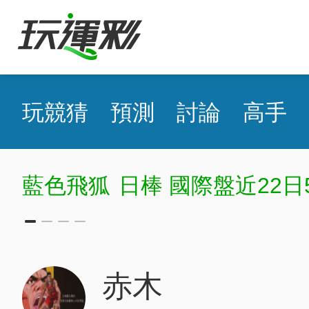
玩競猜
預測
討論
高手
藍色飛狐
日棒 國際盤近22日5
赤木