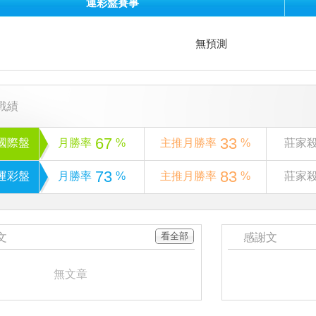
運彩盤賽事
無預測
戰績
67
33
國際盤
月勝率
%
主推月勝率
%
莊家
73
83
運彩盤
月勝率
%
主推月勝率
%
莊家
看全部
文
感謝文
無文章