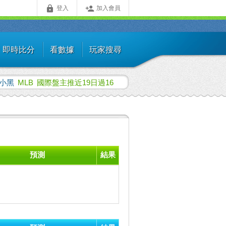


登入
加入會員
即時比分
看數據
玩家搜尋
小黑
MLB
國際盤主推近19日過16
預測
結果