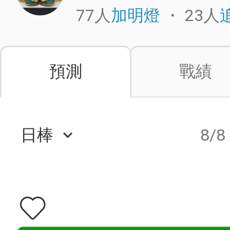
77人
・
23人
加明燈
預測
戰績
日棒
8/8
keyboard_arrow_down