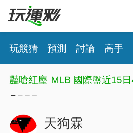
玩競猜
預測
討論
高手
豔嗆紅塵
MLB 國際盤近15日46
天狗霖