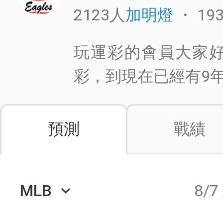
2123人
・
19
加明燈
玩運彩的會員大家好
彩，到現在已經有9
預測
戰績
MLB
8/7
keyboard_arrow_down