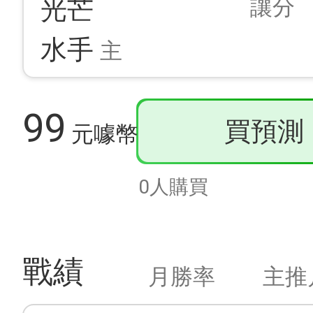
讓分
光芒
水手
主
99
買預測
元噱幣
0人購買
戰績
月勝率
主推