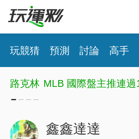
玩競猜
預測
討論
高手
路克林
MLB 國際盤主推連過
鑫鑫達達