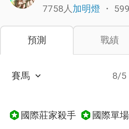
7758人
・
59
加明燈
預測
戰績
賽馬
8/5
keyboard_arrow_down
國際莊家殺手
國際單場