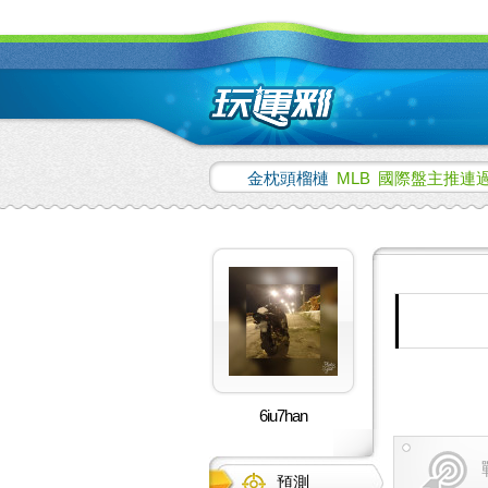
金枕頭榴槤
MLB
國際盤主推連過
6iu7han
預測