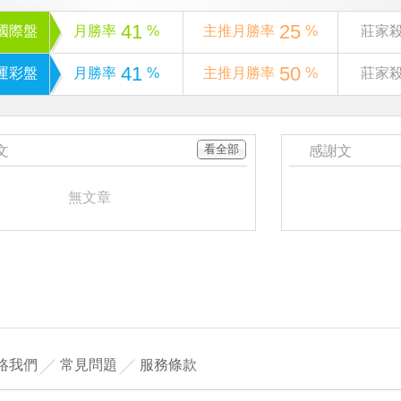
41
25
國際盤
月勝率
%
主推月勝率
%
莊家
41
50
運彩盤
月勝率
%
主推月勝率
%
莊家
看全部
文
感謝文
無文章
絡我們
常見問題
服務條款