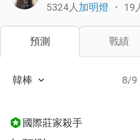
5324人
・
19
加明燈
預測
戰績
韓棒
8/9
keyboard_arrow_down
國際莊家殺手