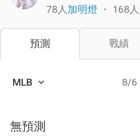
78人
・
168人
加明燈
預測
戰績
MLB
8/6
keyboard_arrow_down
無預測