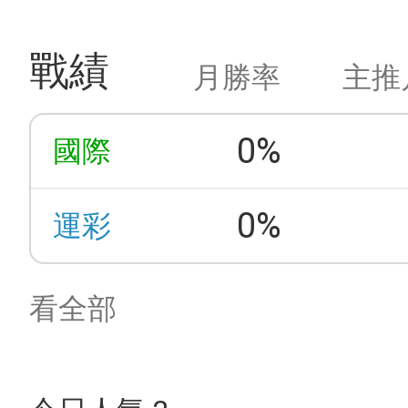
戰績
月勝率
主推
0%
國際
0%
運彩
看全部