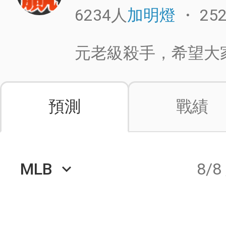
6234人
・
25
加明燈
元老級殺手，希望大
預測
戰績
MLB
8/8
keyboard_arrow_down