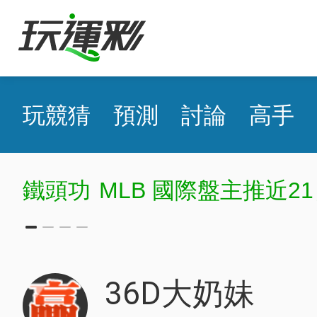
玩競猜
預測
討論
高手
主推近21日過18
36D大奶妹