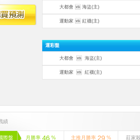
大都會
海盜(主)
運動家
紅襪(主)
運彩盤
大都會
海盜(主)
運動家
紅襪(主)
戰績
46
29
國際盤
月勝率
%
主推月勝率
%
莊家