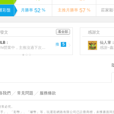
52
57
運彩盤
月勝率
%
主推月勝率
%
莊家殺
看全部
發文
感謝文
MLB：
仙人掌
推
5
⚾️hi營業中，主推沒過下次免費！
感謝~鑫
1
2
3
絡我們
常見問題
服務條款
侵害必究。
殺手」、「彩幣」、「噱幣」等，玩運彩網路有限公司已註冊商標，未獲書面同