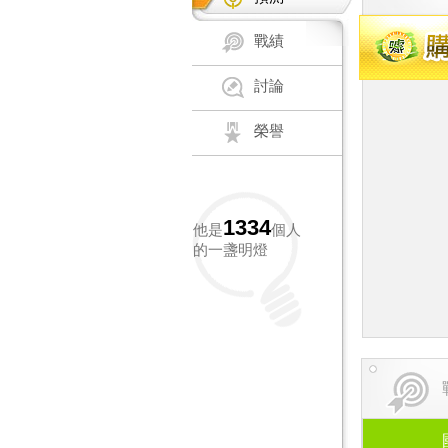
戰績
討論
榮譽
1334
他是
個人
的一盞明燈