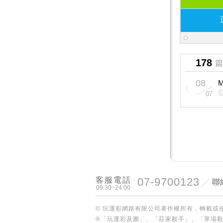
178
篇
08
07
客服電話
07-9700123
聯
09:30~24:00
© 玩運彩網路有限公司著作權所有，轉載或
®「玩運彩及圖」、「莊家殺手」、「單場