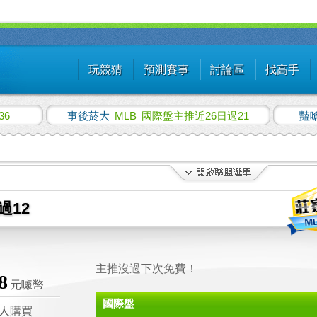
玩競猜
預測賽事
討論區
找高手
36
事後菸大
MLB
國際盤主推近26日過21
豔
過12
主推沒過下次免費！
8
元噱幣
國際盤
人購買