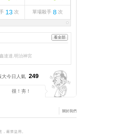
13
8
手
次
單場殺手
次
看全部
：
鑫達達.明治神宮
249
版大今日人氣
很！夯！
關於我們
意，嚴禁盜用。