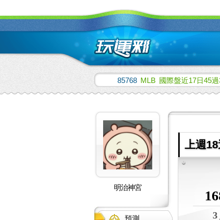
85768
MLB
國際盤近17日45過
上週18
明治神宮
16
3
預測