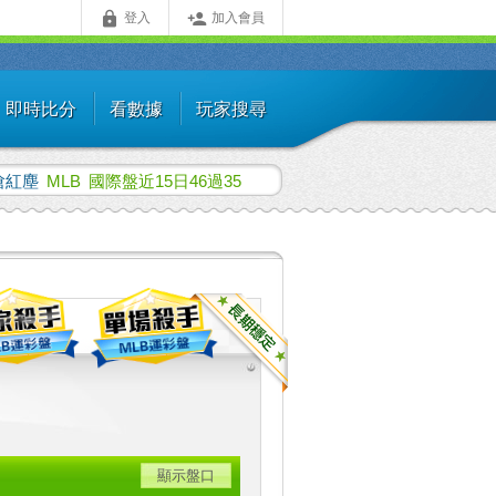


登入
加入會員
即時比分
看數據
玩家搜尋
嗆紅塵
MLB
國際盤近15日46過35
顯示盤口