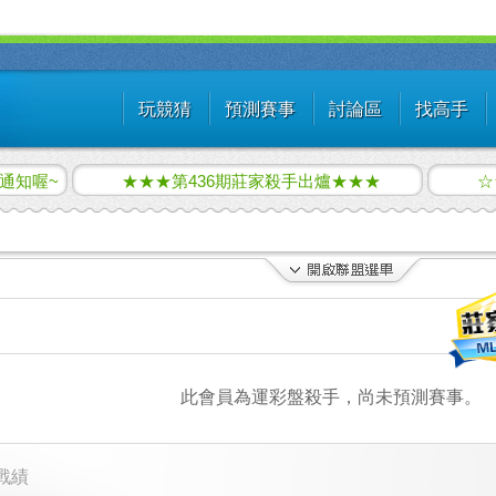
玩競猜
預測賽事
討論區
找高手
通知喔~
★★★第436期莊家殺手出爐★★★
☆
此會員為運彩盤殺手，尚未預測賽事。
戰績