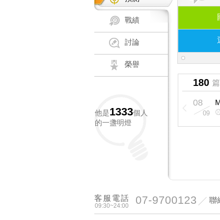
戰績
討論
榮譽
180
篇
08
08
MLB：
推
6
1333
⚾️hi營業中，主推沒過下次免費！
他是
個人
07
09
的一盞明燈
客服電話
07-9700123
聯
09:30~24:00