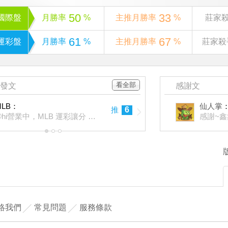
50
33
國際盤
月勝率
%
主推月勝率
%
莊家
61
67
運彩盤
月勝率
%
主推月勝率
%
莊家殺
看全部
發文
感謝文
08
MLB：
MLB：
仙人掌
推
6
⚾️hi營業中，MLB 運彩讓分 近26日51過38
感謝~鑫
08
1
2
3
絡我們
常見問題
服務條款