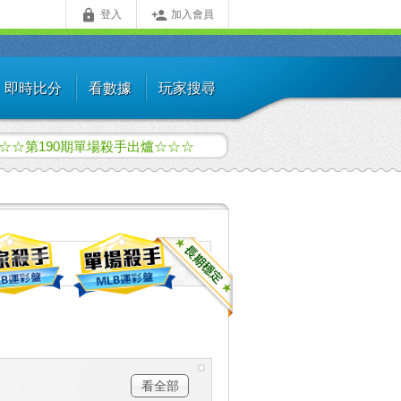


登入
加入會員
即時比分
看數據
玩家搜尋
☆☆第190期單場殺手出爐☆☆☆
看全部