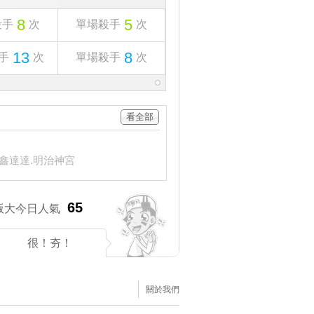
8
5
殺手
次
單場殺手
次
13
8
手
次
單場殺手
次
看全部
：
推
4
鑫達達.明治神宮
⚾️hi營業中，MLB 國際讓分 近25日48過34
65
版大今日人氣
很！夯！
關於我們