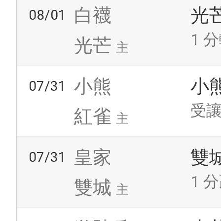
白襪
光
08/01
1 分
光芒
主
小熊
小
07/31
受讓
紅雀
主
皇家
雙
07/31
1 分
雙城
主