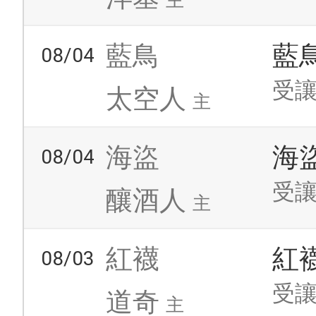
主
藍鳥
藍
08/04
受讓
太空人
主
海盜
海
08/04
受讓
釀酒人
主
紅襪
紅
08/03
受讓
道奇
主