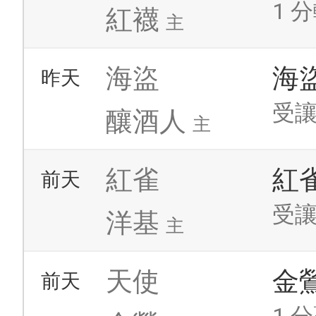
1 分
紅襪
主
海盜
海
昨天
受讓
釀酒人
主
紅雀
紅
前天
受讓
洋基
主
天使
金
前天