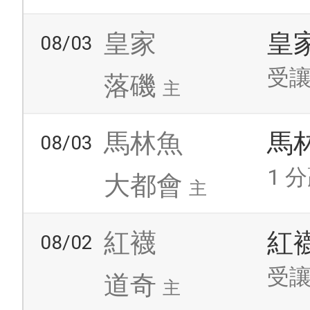
皇家
皇
08/03
受讓
落磯
主
馬林魚
馬
08/03
1 分
大都會
主
紅襪
紅
08/02
受讓
道奇
主