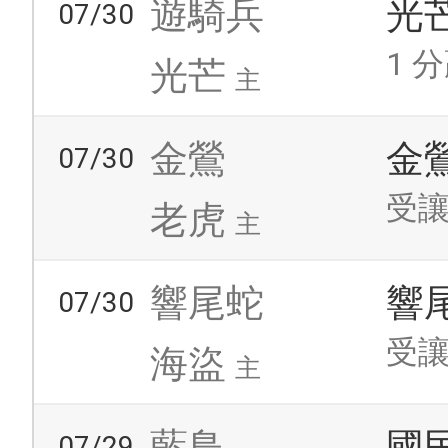
遊騎兵
光
07/30
1 分
光芒
主
金鶯
金
07/30
受讓
老虎
主
響尾蛇
響
07/30
受讓
海盜
主
藍鳥
國
07/29