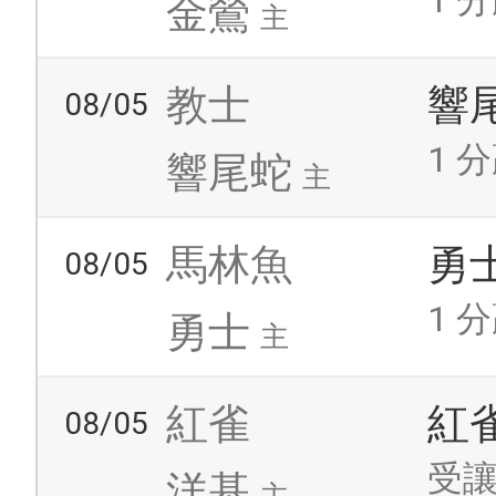
1 分
金鶯
主
教士
響
08/05
1 分
響尾蛇
主
馬林魚
勇
08/05
1 分
勇士
主
紅雀
紅
08/05
受讓
洋基