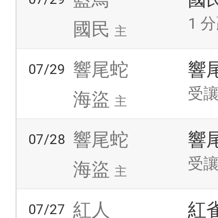
1 分
國民
主
響尾蛇
響
07/29
受讓
海盜
主
響尾蛇
響
07/28
受讓
海盜
主
紅人
紅
07/27