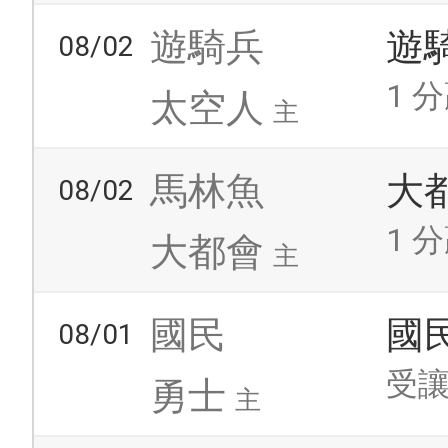
遊騎兵
遊
08/02
1 分
太空人
主
馬林魚
大
08/02
1 分
大都會
主
國民
國
08/01
受讓
勇士
主