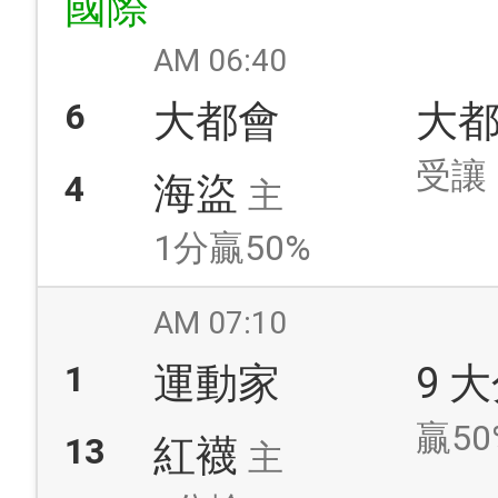
國際
AM 06:40
6
大都會
大
受讓
4
海盜
主
1分贏50%
AM 07:10
1
運動家
9 
贏50
13
紅襪
主