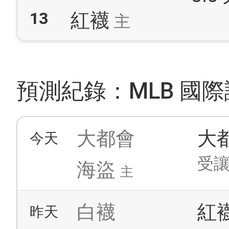
13
紅襪
主
預測紀錄：MLB 國際讓
大都會
大
今天
受讓
海盜
主
白襪
紅
昨天