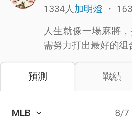
1334人
・
16
加明燈
人生就像一場麻將，
需努力打出最好的组合
預測
戰績
MLB
8/7
keyboard_arrow_down