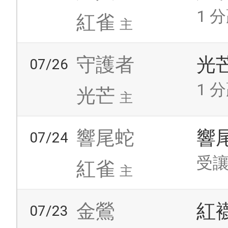
1 分
紅雀
主
守護者
光
07/26
1 分
光芒
主
響尾蛇
響
07/24
受讓
紅雀
主
金鶯
紅
07/23