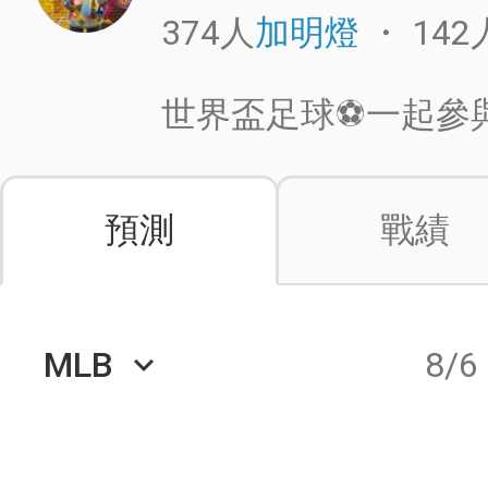
374人
・
142
加明燈
世界盃足球⚽️一起參
預測
戰績
MLB
8/6
keyboard_arrow_down