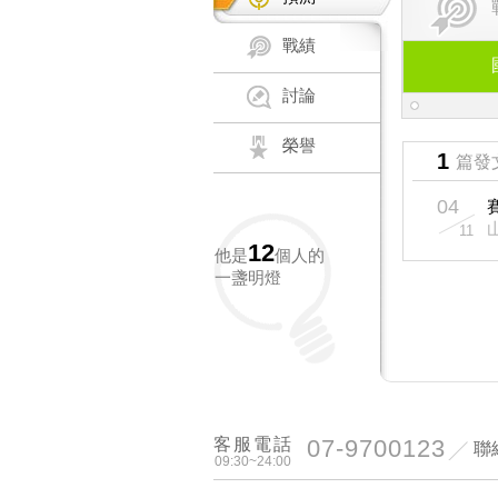
戰績
討論
榮譽
1
篇發
04
11
12
他是
個人的
一盞明燈
客服電話
07-9700123
聯
09:30~24:00