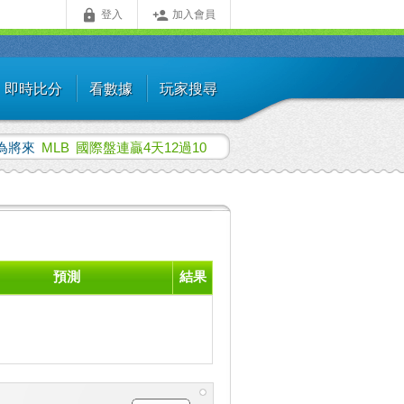


登入
加入會員
即時比分
看數據
玩家搜尋
為將來
MLB
國際盤連贏4天12過10
預測
結果