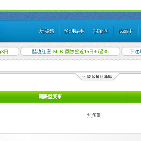
玩競猜
預測賽事
討論區
找高手
8日
豔嗆紅塵
MLB
國際盤近15日46過35
下注
國際盤賽事
無預測