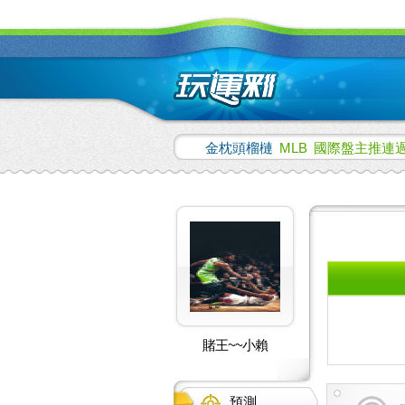
金枕頭榴槤
MLB
國際盤主推連過
賭王~~小賴
預測