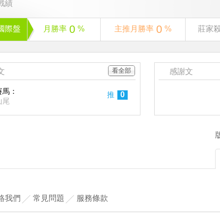
戰績
0
0
國際盤
月勝率
%
主推月勝率
%
莊家
看全部
文
感謝文
賽馬：
推
0
山尾
絡我們
常見問題
服務條款