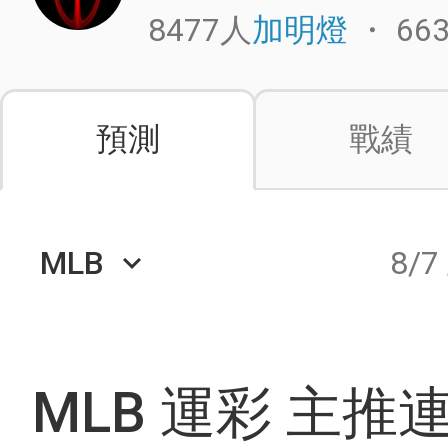
8477人
・
66
加明燈
預測
戰績
MLB
8/7
keyboard_arrow_down
MLB 運彩 主推