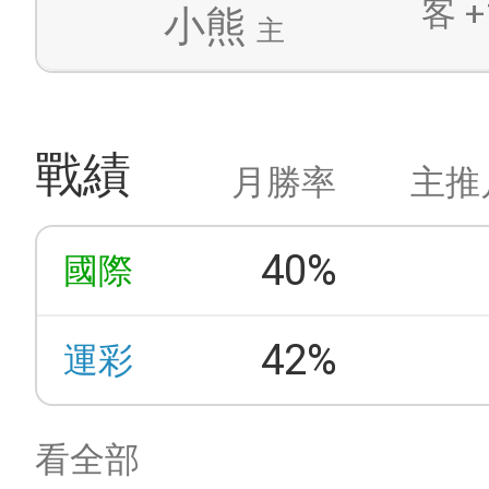
客 +
小熊
主
戰績
月勝率
主推
40%
國際
42%
運彩
看全部