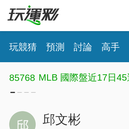
玩競猜
預測
討論
高手
MLB 國際盤近17日45過36
768
邱文彬