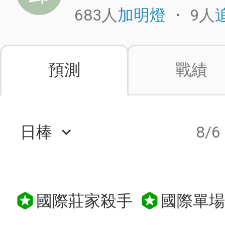
683人
・
9人
加明燈
預測
戰績
日棒
8/6
keyboard_arrow_down
國際莊家殺手
國際單場