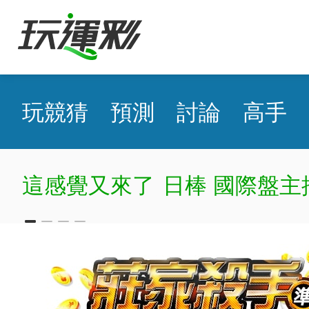
玩競猜
預測
討論
高手
這感覺又來了
日棒 國際盤主