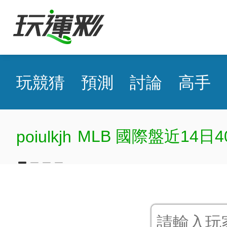
玩競猜
預測
討論
高手
胡小凱
MLB 國際盤近1