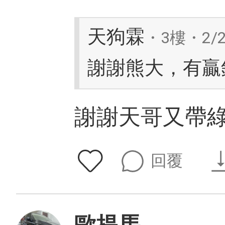
天狗霖
・3樓・2/2
謝謝熊大，有贏
謝謝天哥又帶綠
回覆