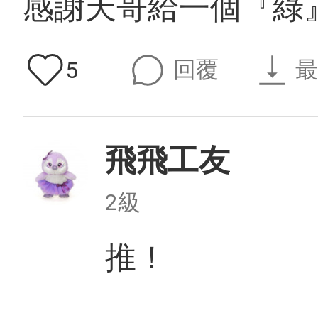
感謝天哥給一個『綠』
回覆
最
5
飛飛工友
2級
推！