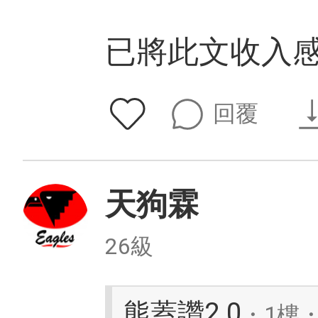
已將此文收入
回覆
天狗霖
26級
熊蓋讚2.0
・1樓・