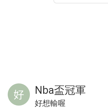
Nba盃冠軍
好想輸喔