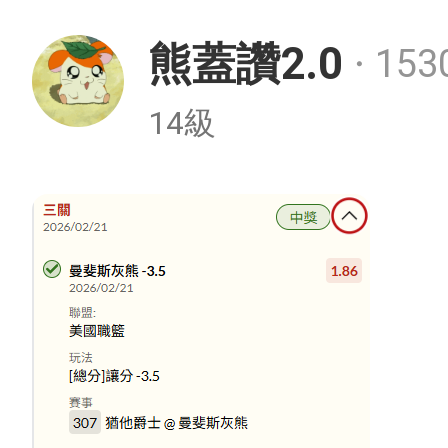
熊蓋讚2.0
15
・
14級