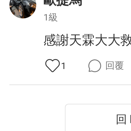
歐提馬
1級
感謝天霖大大
回覆
1
回 