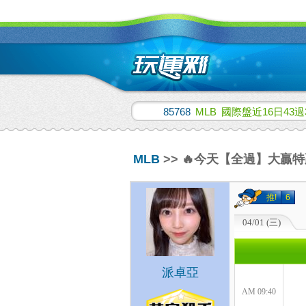
85768
MLB
國際盤近16日43過
MLB
>> 🔥今天【全過】大贏
推!
6
04/01 (三)
派卓亞
AM 09:40