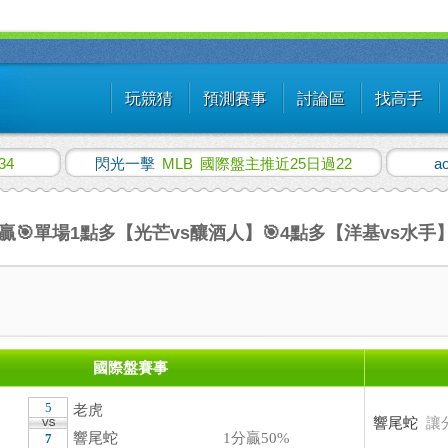
玩競猜
預測賽事
討論區
找高手
34
閃光一擊
MLB
國際盤主推近25日過22
a
特贏🎯單場1點多【光芒vs釀酒人】🎯4點多【洋基vs水
國際盤賽事
5
老虎
響尾蛇
讓
響尾蛇
1分贏50%
7