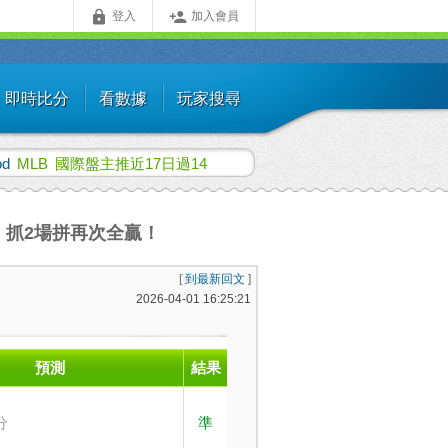


登入
加入會員
即時比分
看數據
玩家搜尋
od
MLB
國際盤主推近17日過14
手】抓2場拼再次全贏！
[
到最新回文
]
2026-04-01 16:25:21
預測
結果
分
準