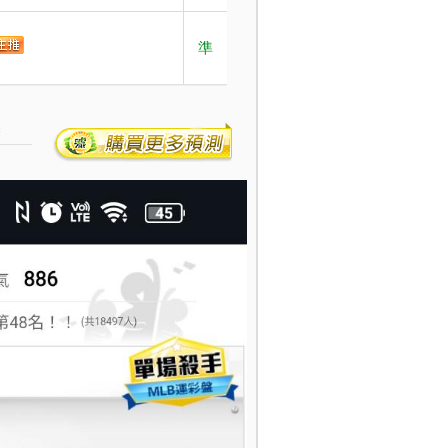
準
預測
結果
幣
準
+1.5
5
準