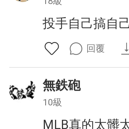
18級
投手自己搞自己
回覆
無鉄砲
10級
MLB真的太髒