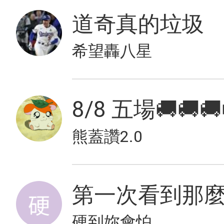
道奇真的垃圾
希望轟八星
8/8 五場🚚🚚🚚
熊蓋讚2.0
硬到妳會怕