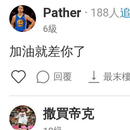
Pather
188人
・
6級
加油就差你了
回覆
最末
撒買帝克