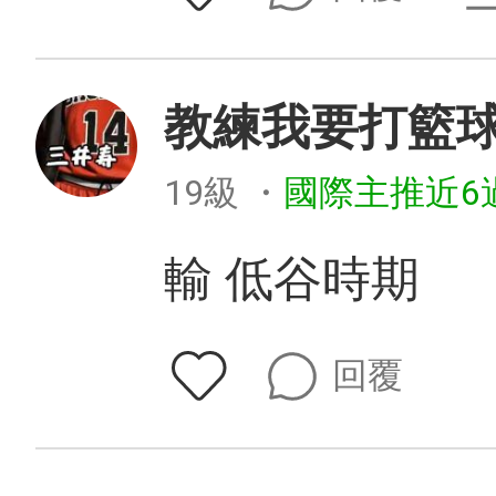
教練我要打籃
19級
・
國際主推近6
輸 低谷時期
回覆