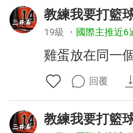
教練我要打籃
19級
・
國際主推近6
雞蛋放在同一
回覆
教練我要打籃