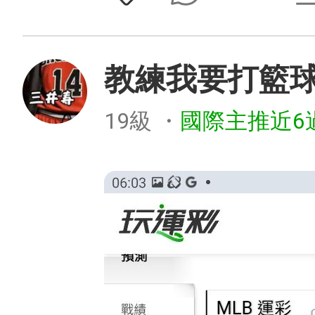
教練我要打籃
19級
・
國際主推近6