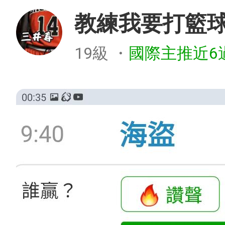
教練我要打籃
19級
・
國際主推近6