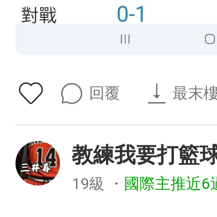
回覆
最末
教練我要打籃
19級
・
國際主推近6