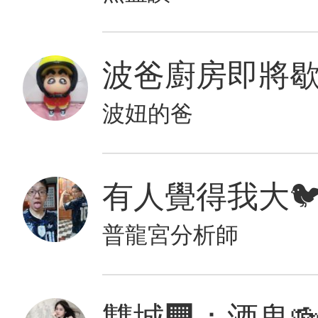
波妞的爸
普龍宮分析師