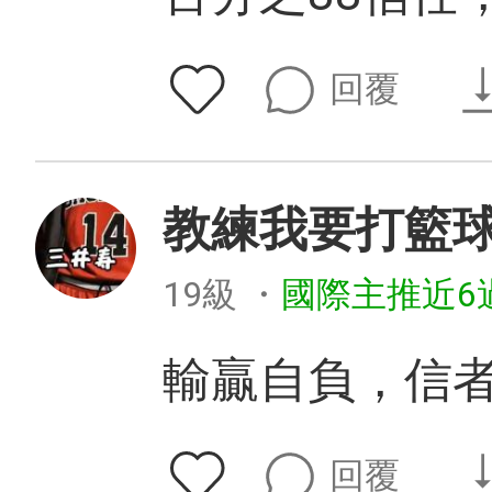
回覆
教練我要打籃
19級
・
國際主推近6
輸贏自負，信者
回覆