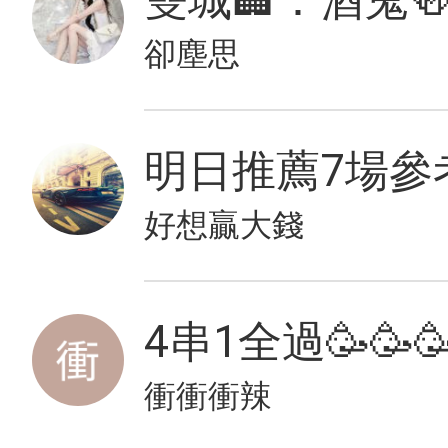
雙城🏢：酒鬼
卻塵思
明日推薦7場參
好想贏大錢
4串1全過🥳🥳
衝衝衝辣