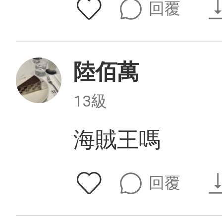
回覆
陸佰萬
13級
海賊王嗎
回覆