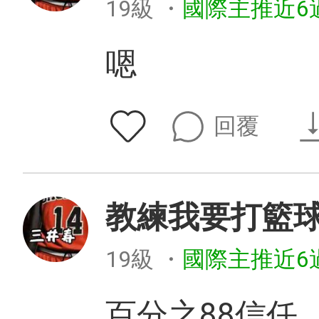
19級
・
國際主推近6
嗯
回覆
教練我要打籃
19級
・
國際主推近6
百分之88信任