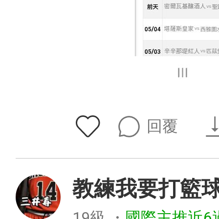
回覆
教練我要打籃
19級
・
國際主推近6