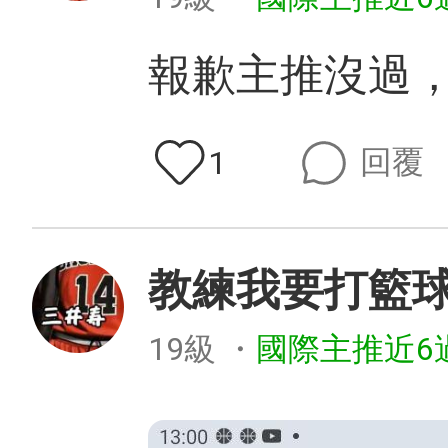
報歉主推沒過
回覆
1
教練我要打籃
19級
・
國際主推近6