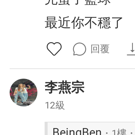
最近你不穩了
回覆
李燕宗
12級
BeingBen
・1樓・