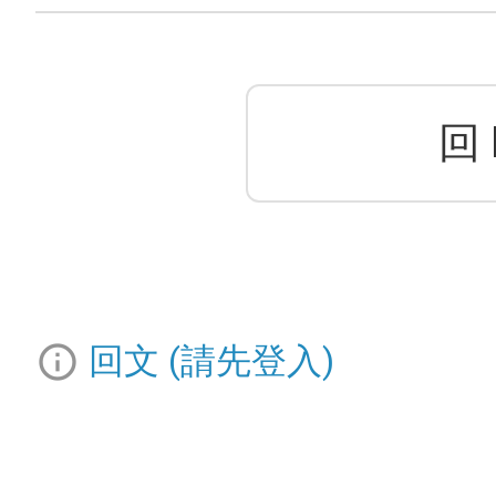
回 
info_outline
回文 (請先登入)