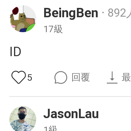
BeingBen
892
・
17級
ID
回覆
最
5
JasonLau
1級