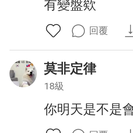
有變盤欸
回覆
莫非定律
18級
你明天是不是