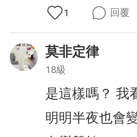
回覆
1
莫非定律
18級
是這樣嗎？ 我
明明半夜也會變