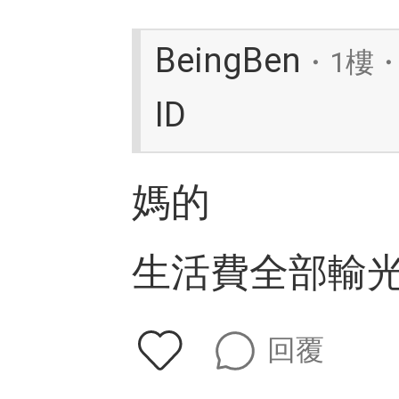
BeingBen
・1樓・
ID
媽的
生活費全部輸
回覆