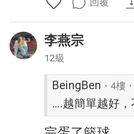
回覆
李燕宗
12級
BeingBen
・4樓・
….越簡單越好
完蛋了籃球