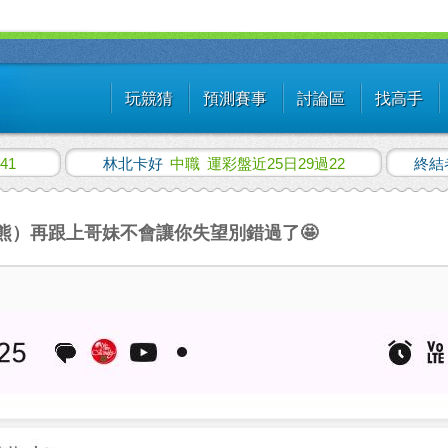
玩競猜
預測賽事
討論區
找高手
41
林北卡好
中職
運彩盤近25日29過22
終結
s小熊）再跟上哥妹不會讓你失望別錯過了🤩