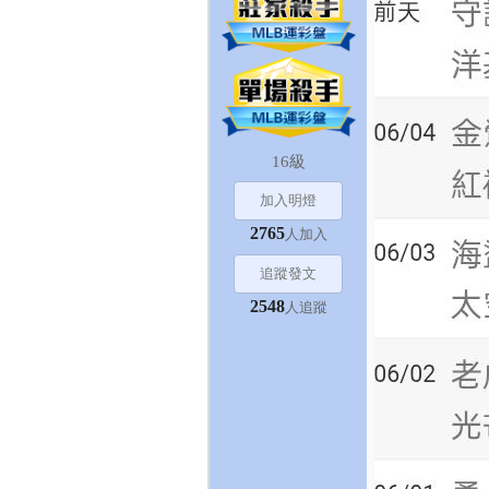
16級
加入明燈
2765
人加入
追蹤發文
2548
人追蹤