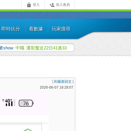


登入
加入會員
即時比分
看數據
玩家搜尋
者show
中職
運彩盤近22日41過33
[
到最新回文
]
2026-06-07 18:28:07