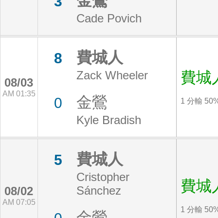
金鶯
3
Cade Povich
費城人
8
Zack Wheeler
費城
08/03
AM 01:35
金鶯
0
1 分輸 50
Kyle Bradish
費城人
5
Cristopher
費城
Sánchez
08/02
AM 07:05
1 分輸 50
金鶯