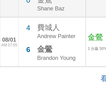
0
Shane Baz
費城人
4
Andrew Painter
金鶯
08/01
AM 07:05
金鶯
6
1 分贏 50
Brandon Young