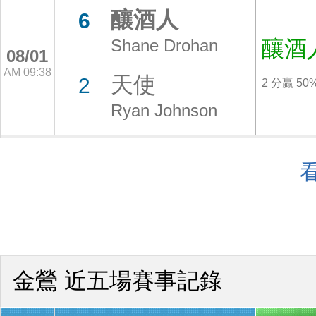
釀酒人
6
Shane Drohan
釀酒
08/01
AM 09:38
天使
2
2 分贏 50
Ryan Johnson
金鶯 近五場賽事記錄