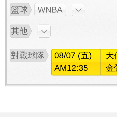
籃球
WNBA
其他
對戰球隊
08/07 (五)
天
AM12:35
金