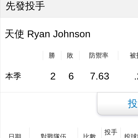
先發投手
天使 Ryan Johnson
勝
敗
防禦率
被
2
6
7.63
本季
投
投手
日期
對戰隊伍
比數
投球