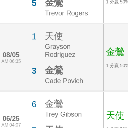
金鶯
5
1 分贏 50
Trevor Rogers
天使
1
Grayson
金鶯
Rodriguez
08/05
AM 06:35
1 分贏 50
金鶯
3
Cade Povich
金鶯
6
Trey Gibson
天使
06/25
AM 04:07