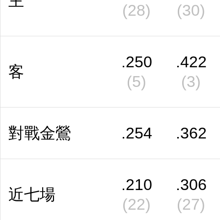
主
(28)
(30)
.250
.422
客
(5)
(3)
對戰金鶯
.254
.362
.210
.306
近七場
(22)
(27)