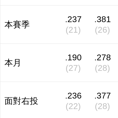
.237
.381
本賽季
(21)
(26)
.190
.278
本月
(27)
(28)
.236
.377
面對右投
(22)
(28)