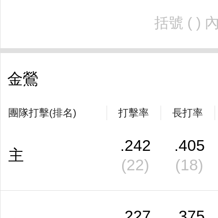
括號 ( 
金鶯
團隊打擊(排名)
打擊率
長打率
.242
.405
主
(22)
(18)
.227
.375