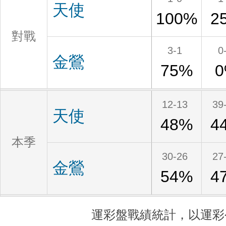
天使
100%
2
對戰
3-1
0
金鶯
75%
12-13
39
天使
48%
4
本季
30-26
27
金鶯
54%
4
運彩盤戰績統計，以運彩