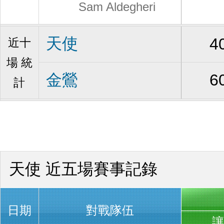
Sam Aldegheri
天使
4
近十
場 統
金鶯
6
計
天使 近五場賽事記錄
日期
對戰隊伍
讓