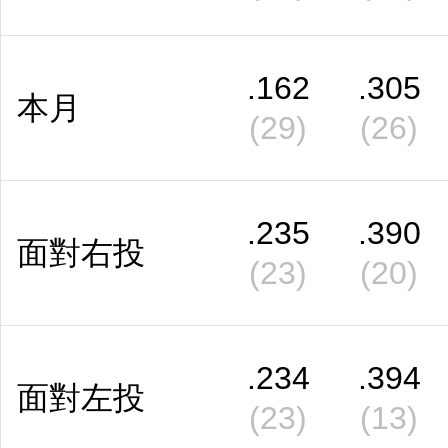
.162
.305
本月
(29)
(26)
.235
.390
面對右投
(23)
(20)
.234
.394
面對左投
(23)
(13)