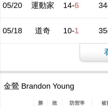
05/20
運動家
14
-
6
34
05/18
道奇
10
-
1
35
金鶯 Brandon Young
勝
敗
防禦率
被