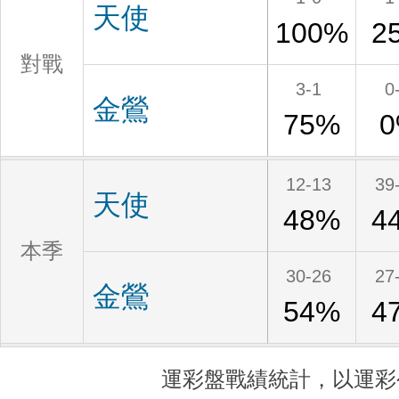
天使
100%
2
對戰
3-1
0
金鶯
75%
12-13
39
天使
48%
4
本季
30-26
27
金鶯
54%
4
運彩盤戰績統計，以運彩