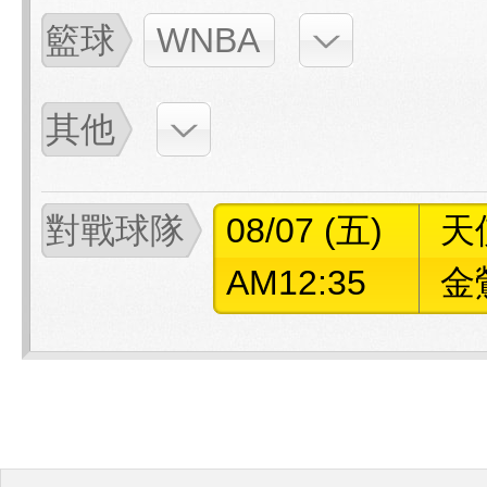
籃球
WNBA
其他
對戰球隊
08/07 (五)
天
AM12:35
金