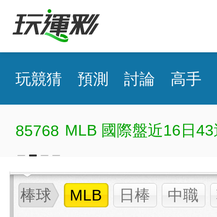
玩競猜
預測
討論
高手
MLB 國際盤近16日43
85768
棒球
MLB
日棒
中職