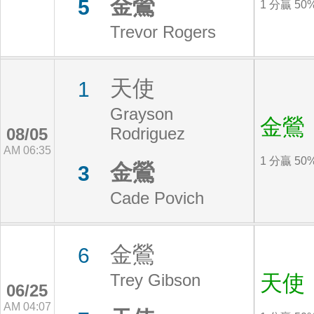
金鶯
5
1 分贏 50
Trevor Rogers
天使
1
Grayson
金鶯
Rodriguez
08/05
AM 06:35
1 分贏 50
金鶯
3
Cade Povich
金鶯
6
Trey Gibson
天使
06/25
AM 04:07