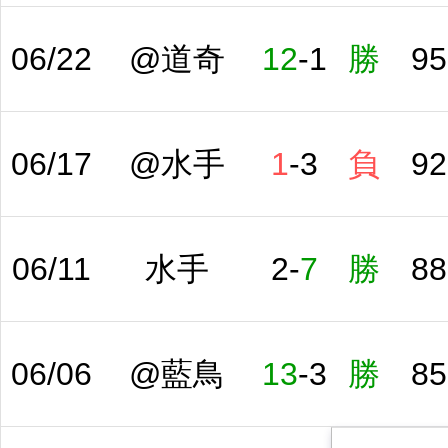
06/22
@道奇
12
-
1
勝
95
06/17
@水手
1
-
3
負
92
06/11
水手
2
-
7
勝
88
06/06
@藍鳥
13
-
3
勝
85