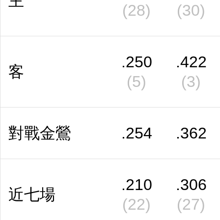
主
(28)
(30)
.250
.422
客
(5)
(3)
對戰金鶯
.254
.362
.210
.306
近七場
(22)
(27)