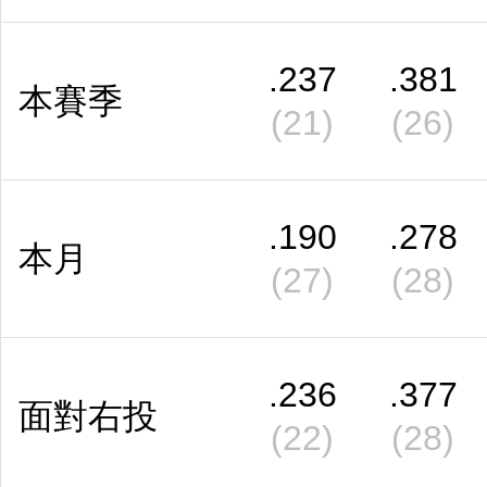
.237
.381
本賽季
(21)
(26)
.190
.278
本月
(27)
(28)
.236
.377
面對右投
(22)
(28)