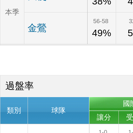
38%
本季
56-58
3
金鶯
49%
過盤率
國
類別
球隊
讓分
1-0
1