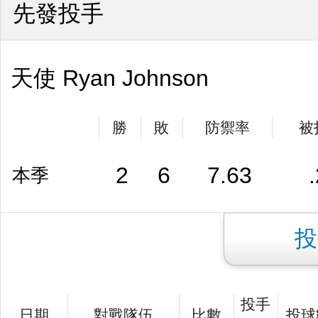
先發投手
天使 Ryan Johnson
勝
敗
防禦率
被
2
6
7.63
本季
投
投手
日期
對戰隊伍
比數
投球