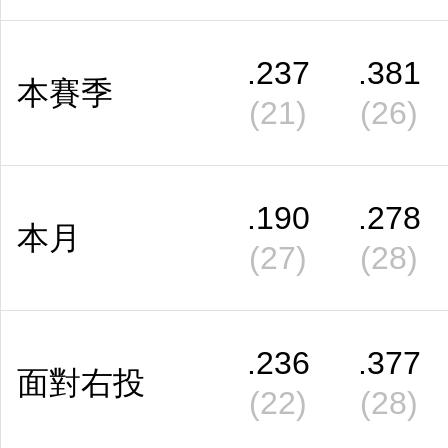
.237
.381
本賽季
(21)
(26)
.190
.278
本月
(27)
(28)
.236
.377
面對右投
(22)
(28)