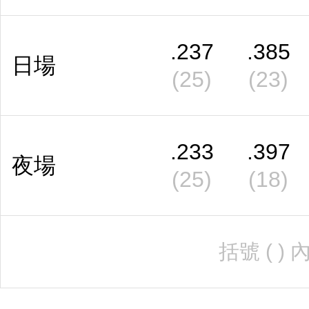
.237
.385
日場
(25)
(23)
.233
.397
夜場
(25)
(18)
括號 ( 