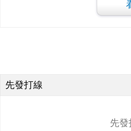
先發打線
先發