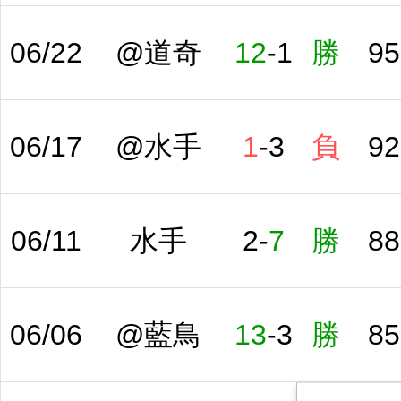
06/22
@道奇
12
-
1
勝
95
06/17
@水手
1
-
3
負
92
06/11
水手
2
-
7
勝
88
06/06
@藍鳥
13
-
3
勝
85