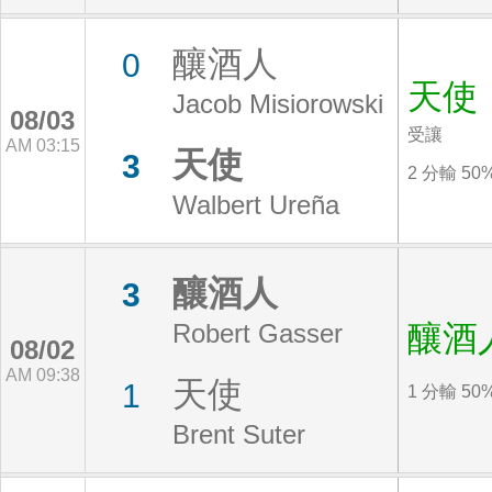
釀酒人
0
天使
Jacob Misiorowski
08/03
受讓
AM 03:15
天使
3
2 分輸 50
Walbert Ureña
釀酒人
3
Robert Gasser
釀酒
08/02
AM 09:38
天使
1
1 分輸 50
Brent Suter