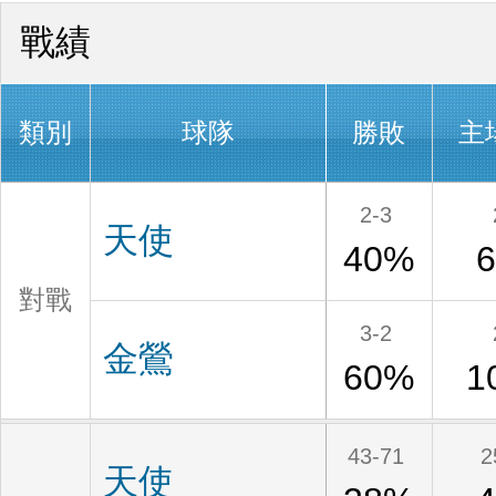
戰績
類別
球隊
勝敗
主
2-3
天使
40%
對戰
3-2
金鶯
60%
1
43-71
2
天使