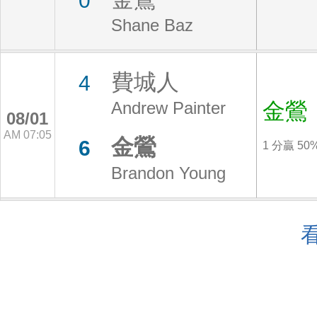
0
Shane Baz
費城人
4
Andrew Painter
金鶯
08/01
AM 07:05
金鶯
6
1 分贏 50
Brandon Young