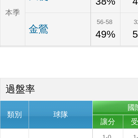
38%
本季
56-58
3
金鶯
49%
過盤率
國
類別
球隊
讓分
1-0
1