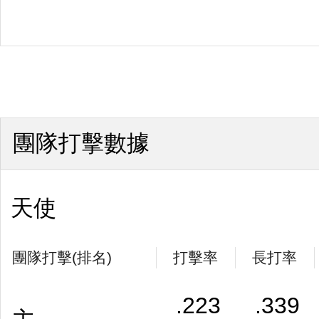
團隊打擊數據
天使
團隊打擊(排名)
打擊率
長打率
.223
.339