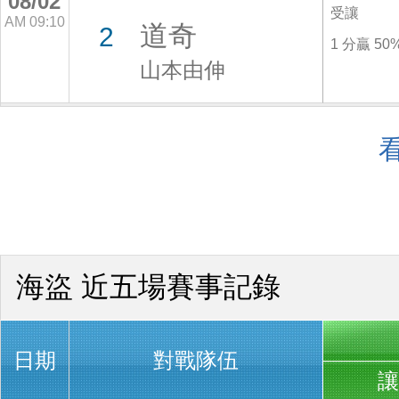
08/02
受讓
AM 09:10
道奇
2
1 分贏 50
山本由伸
海盜 近五場賽事記錄
日期
對戰隊伍
讓