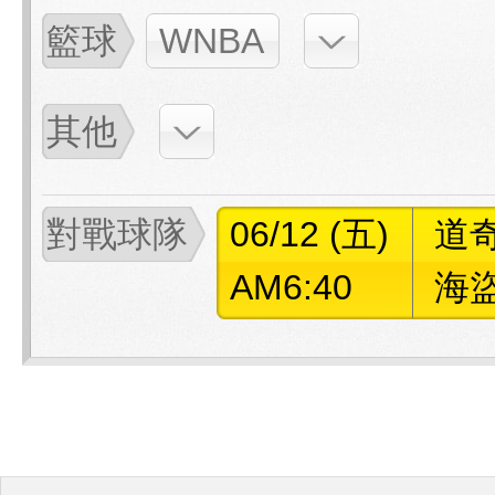
籃球
WNBA
其他
對戰球隊
06/12 (五)
道
AM6:40
海