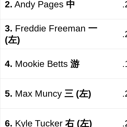
2.
Andy Pages
中
.
3.
Freddie Freeman
一
.
(左)
4.
Mookie Betts
游
.
5.
Max Muncy
三
(左)
.
6.
Kyle Tucker
右
(左)
.