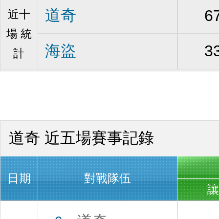
道奇
6
近十
場 統
海盜
3
計
道奇 近五場賽事記錄
日期
對戰隊伍
讓