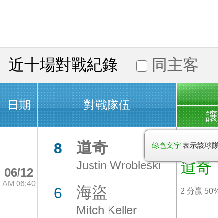
近十場對戰紀錄
同主客
日期
對戰隊伍
讓
道奇
8
綠色文字
表示該球
Justin Wrobleski
道奇
06/12
AM 06:40
海盜
6
2 分贏 50
Mitch Keller