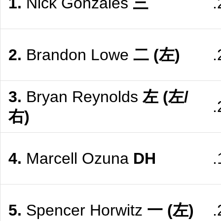
1.
Nick Gonzales
三
.
2.
Brandon Lowe
二
(左)
.
3.
Bryan Reynolds
左
(左/
.
右)
4.
Marcell Ozuna
DH
.
5.
Spencer Horwitz
一
(左)
.