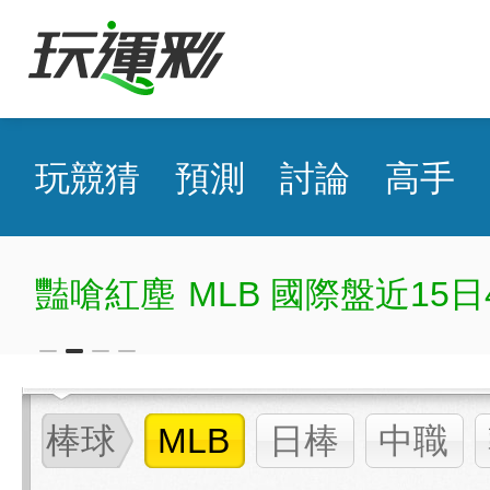
玩競猜
預測
討論
高手
豔嗆紅塵
MLB 國際盤近15日
棒球
MLB
日棒
中職