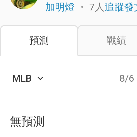
・
7人
加明燈
追蹤發
預測
戰績
MLB
8/6
keyboard_arrow_down
無預測