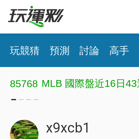
玩競猜
預測
討論
高手
MLB 國際盤近16日43
85768
x9xcb1