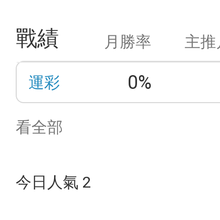
戰績
月勝率
主推
0%
運彩
看全部
今日人氣 2