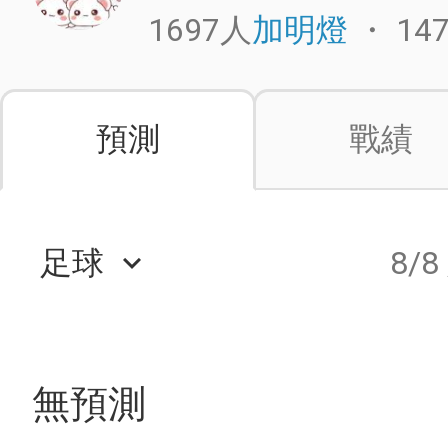
1697人
・
14
加明燈
預測
戰績
足球
8/8
keyboard_arrow_down
無預測