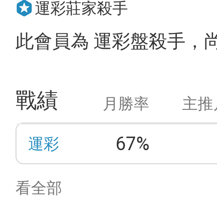
運彩莊家殺手
此會員為 運彩盤殺手，
戰績
月勝率
主推
67%
運彩
看全部