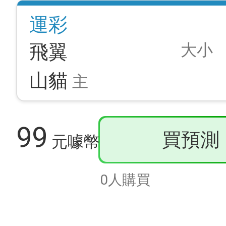
運彩
大小
飛翼
山貓
主
99
買預測
元噱幣
0人購買