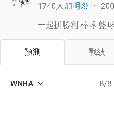
1740人
・
20
加明燈
一起拼勝利 棒球 籃球
預測
戰績
WNBA
8/8
keyboard_arrow_down