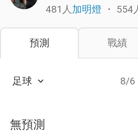
481人
・
554
加明燈
預測
戰績
足球
8/6
keyboard_arrow_down
無預測