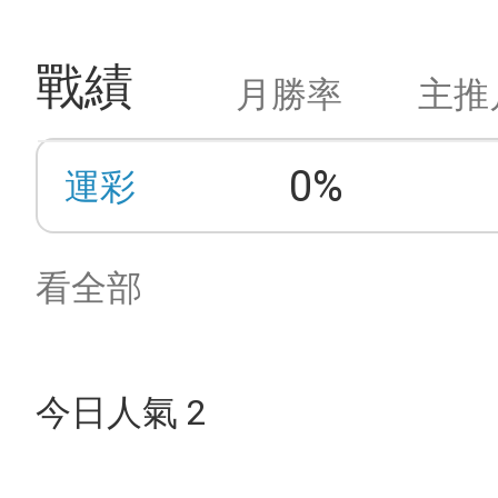
戰績
月勝率
主推
0%
運彩
看全部
今日人氣 2