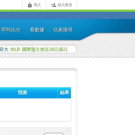


登入
加入會員
即時比分
看數據
玩家搜尋
菸大
MLB
國際盤主推近26日過21
預測
結果