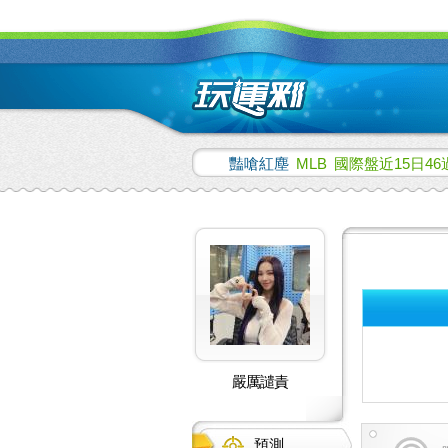
豔嗆紅塵
MLB
國際盤近15日46
嚴厲譴責
預測