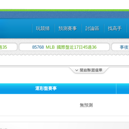
玩競猜
預測賽事
討論區
找高手
過35
85768
MLB
國際盤近17日45過36
事後
運彩盤賽事
無預測