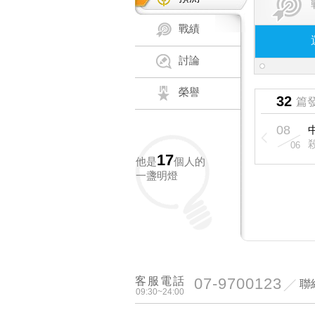
戰績
討論
榮譽
32
篇
08
08
中華職棒：
推
1
謝謝你 陳正毅
04
06
17
他是
個人的
一盞明燈
客服電話
07-9700123
聯
09:30~24:00