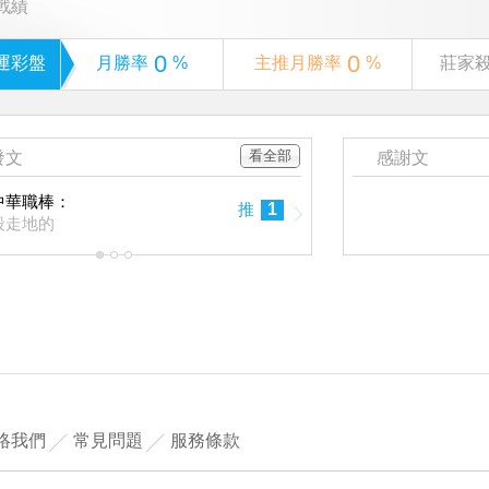
戰績
0
0
運彩盤
月勝率
%
主推月勝率
%
莊家
看全部
發文
感謝文
08
中華職棒：
中華職棒：
推
1
殺走地的
中職下注順
05
1
2
3
絡我們
常見問題
服務條款