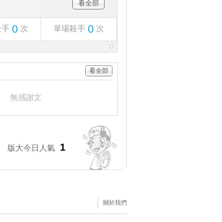
看全部
0
0
殺手
次
單場殺手
次
看全部
推
2
無感謝文
序
1
版大今日人氣
關於我們