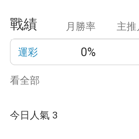
戰績
月勝率
主推
0%
運彩
看全部
今日人氣 3