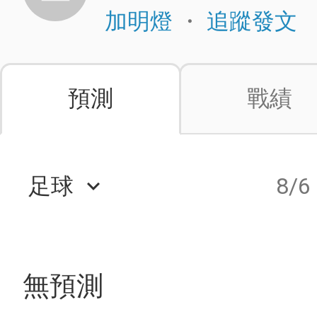
・
加明燈
追蹤發文
預測
戰績
足球
8/6
keyboard_arrow_down
無預測