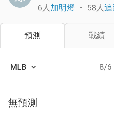
6人
・
58人
加明燈
追
預測
戰績
MLB
8/6
keyboard_arrow_down
無預測