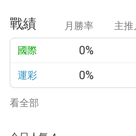
戰績
月勝率
主推
0%
國際
0%
運彩
看全部