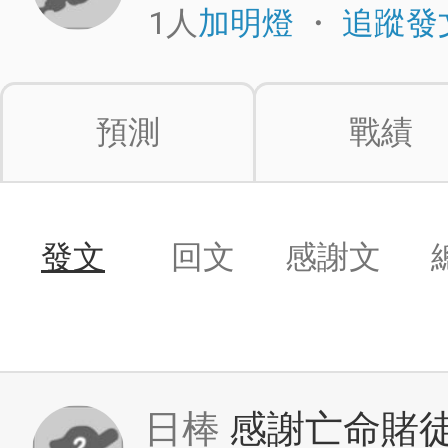
1人
・
加明燈
追蹤發
預測
戰績
發文
回文
感謝文
日棒
感謝亡命賭