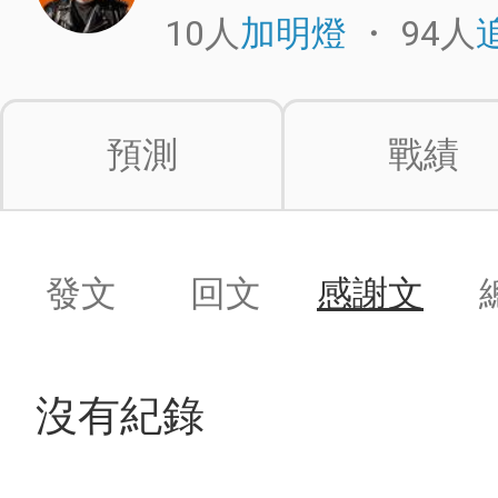
10人
・
94人
加明燈
預測
戰績
發文
回文
感謝文
沒有紀錄