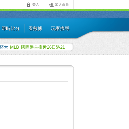


登入
加入會員
即時比分
看數據
玩家搜尋
菸大
MLB
國際盤主推近26日過21