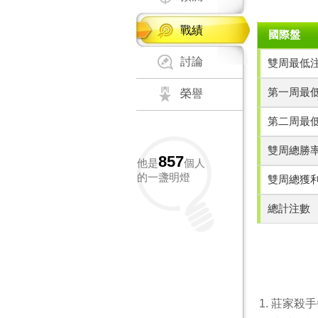
戰績
國際盤
討論
雙周最低
第一周最
榮譽
第二周最
雙周總勝
857
他是
個人
的一盞明燈
雙周總獲
總計注數
莊家殺手