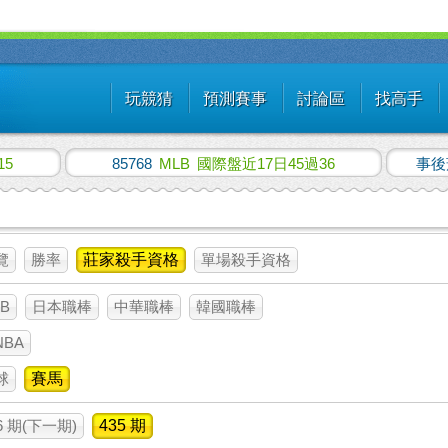
玩競猜
預測賽事
討論區
找高手
15
85768
MLB
國際盤近17日45過36
事後
覽
勝率
莊家殺手資格
單場殺手資格
B
日本職棒
中華職棒
韓國職棒
NBA
球
賽馬
6 期(下一期)
435 期