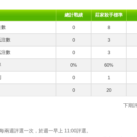
總計戰績
莊家殺手標準
注數
0
8
低注數
0
3
低注數
0
3
率
0%
60%
利
0
1
0
20
下期評
每兩週評選一次，於週一早上 11:00評選。