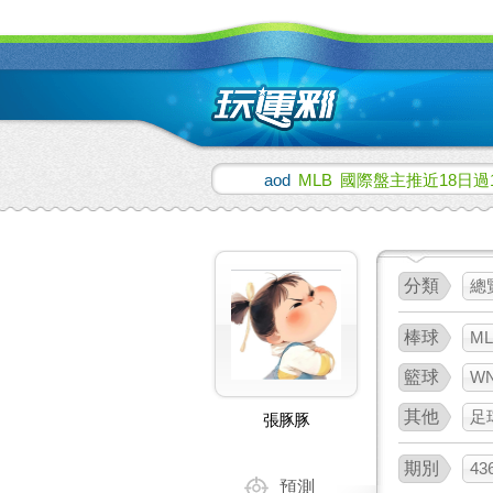
aod
MLB
國際盤主推近18日過
分類
總
棒球
ML
籃球
W
其他
足
張豚豚
期別
43
預測