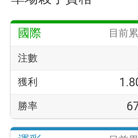
國際
目前
注數
1.8
獲利
6
勝率