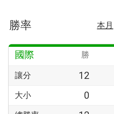
勝率
本月
國際
勝
12
讓分
0
大小