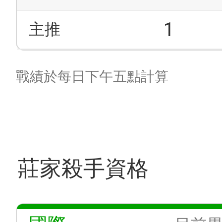
1
主推
戰績於每日下午五點計算
莊家殺手資格