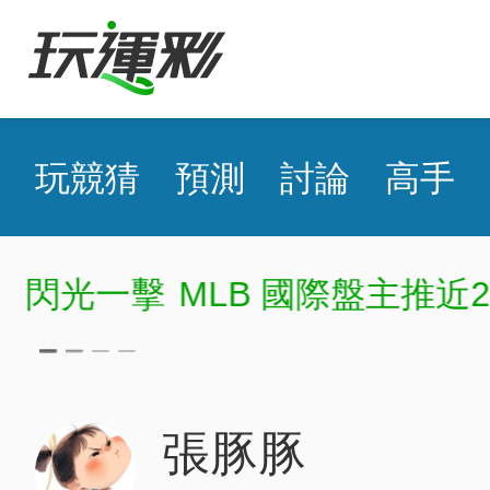
玩競猜
預測
討論
高手
MLB 國際盤主推近17日
aod
張豚豚