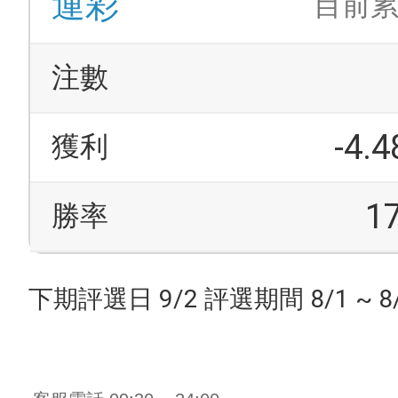
運彩
目前
注數
-4.4
獲利
1
勝率
下期評選日 9/2 評選期間 8/1 ~ 8