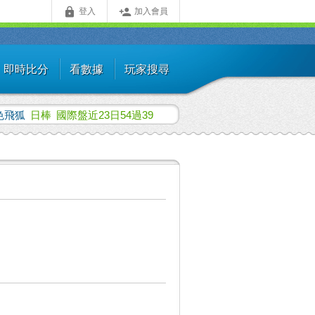


登入
加入會員
即時比分
看數據
玩家搜尋
色飛狐
日棒
國際盤近23日54過39