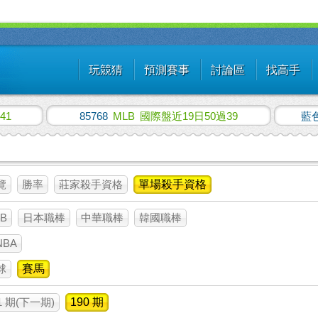
玩競猜
預測賽事
討論區
找高手
41
85768
MLB
國際盤近19日50過39
藍
覽
勝率
莊家殺手資格
單場殺手資格
B
日本職棒
中華職棒
韓國職棒
NBA
球
賽馬
1 期(下一期)
190 期