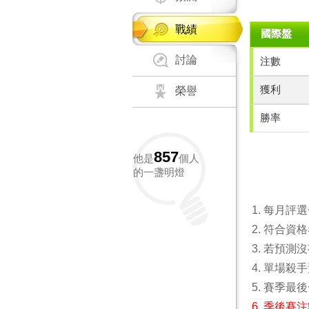
戰績
國際盤
討論
注數
獲利
榮譽
勝率
857
他是
個人
的一盞明燈
每月評選
符合資格
若預測沒
單場殺手
賽季最後
季後賽注