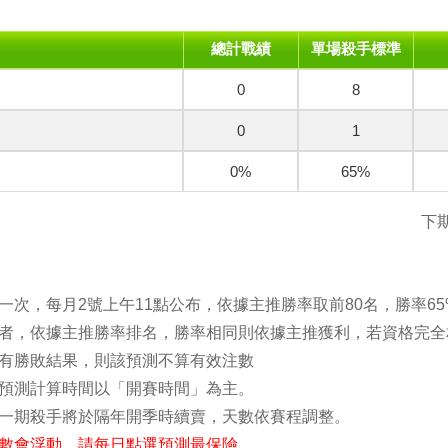
總計戰績
單場殺手標準
0
8
0
1
0%
65%
下期
一次，每月2號上午11點公布，依據主推勝率取前80名，勝率6
者，依據主推勝率排名，勝率相同則依據主推獲利，若資格完全
有勝敗結果，則該預測不算有效注數
預測計算時間以「開賽時間」為主。
一期殺手將於隔年開季時續賣，天數依賽程調整。
數會浮動，請每日點選預測最保險。