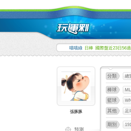
喵喵綠
日棒
國際盤近23日56過
分類
總
棒球
ML
籃球
W
其他
足
張豚豚
期別
19
預測