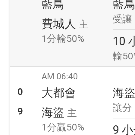
藍鳥
藍
受讓
費城人
主
1分輸50%
10
輸50
AM 06:40
0
大都會
海
讓分
9
海盜
主
1分贏50%
9 