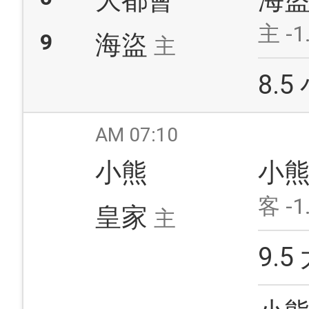
大都會
海
主 -1
9
海盜
主
8.5
AM 07:10
小熊
小
客 -1
皇家
主
9.5