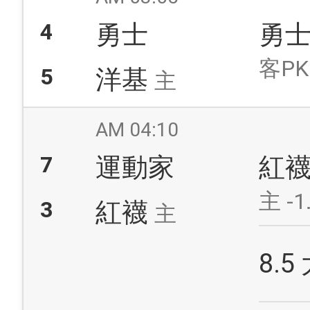
4
勇士
勇
客PK
5
洋基
主
AM 04:10
7
運動家
紅
主 -1
3
紅襪
主
8.5