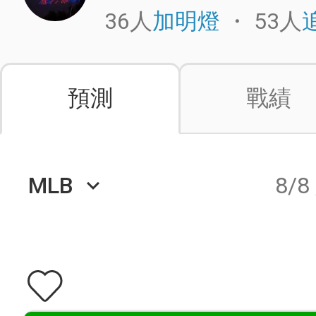
36人
・
53人
加明燈
預測
戰績
MLB
8/8
keyboard_arrow_down