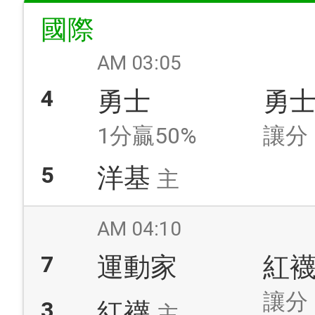
國際
AM 03:05
4
勇士
勇
1分贏50%
讓分
5
洋基
主
AM 04:10
7
運動家
紅
讓分
3
紅襪
主